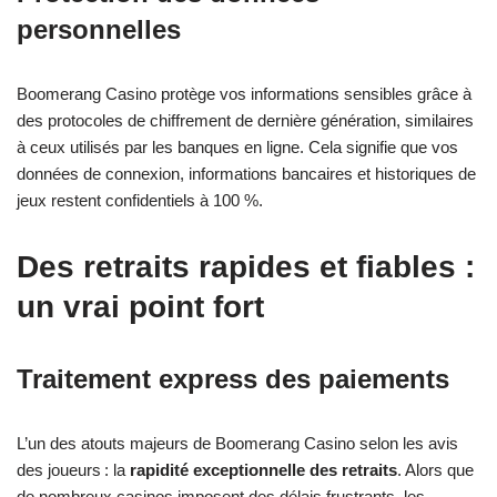
personnelles
Boomerang Casino protège vos informations sensibles grâce à
des protocoles de chiffrement de dernière génération, similaires
à ceux utilisés par les banques en ligne. Cela signifie que vos
données de connexion, informations bancaires et historiques de
jeux restent confidentiels à 100 %.
Des retraits rapides et fiables :
un vrai point fort
Traitement express des paiements
L’un des atouts majeurs de Boomerang Casino selon les avis
des joueurs : la
rapidité exceptionnelle des retraits
. Alors que
de nombreux casinos imposent des délais frustrants, les