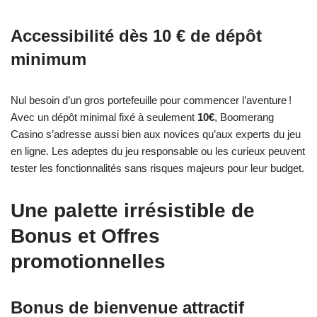
Accessibilité dès 10 € de dépôt
minimum
Nul besoin d’un gros portefeuille pour commencer l’aventure !
Avec un dépôt minimal fixé à seulement
10€
, Boomerang
Casino s’adresse aussi bien aux novices qu’aux experts du jeu
en ligne. Les adeptes du jeu responsable ou les curieux peuvent
tester les fonctionnalités sans risques majeurs pour leur budget.
Une palette irrésistible de
Bonus et Offres
promotionnelles
Bonus de bienvenue attractif