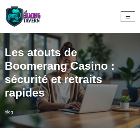
Aller
au
contenu
Les atouts de
Boomerang Casino :
sécurité et retraits
rapides
blog