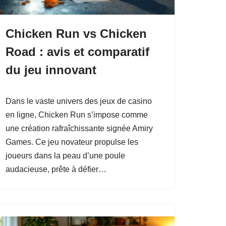
Chicken Run vs Chicken
Road : avis et comparatif
du jeu innovant
Dans le vaste univers des jeux de casino
en ligne, Chicken Run s’impose comme
une création rafraîchissante signée Amiry
Games. Ce jeu novateur propulse les
joueurs dans la peau d’une poule
audacieuse, prête à défier…