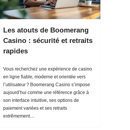
Les atouts de Boomerang
Casino : sécurité et retraits
rapides
Vous recherchez une expérience de casino
en ligne fiable, moderne et orientée vers
l’utilisateur ? Boomerang Casino s’impose
aujourd’hui comme une référence grâce à
son interface intuitive, ses options de
paiement variées et ses retraits
extrêmement…