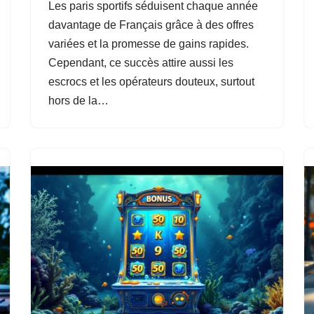
Les paris sportifs séduisent chaque année
davantage de Français grâce à des offres
variées et la promesse de gains rapides.
Cependant, ce succès attire aussi les
escrocs et les opérateurs douteux, surtout
hors de la…