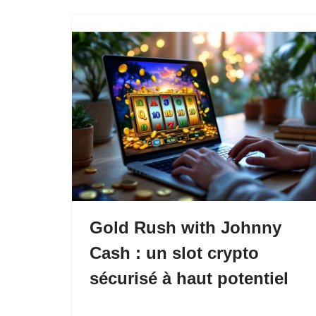
Gold Rush with Johnny
Cash : un slot crypto
sécurisé à haut potentiel