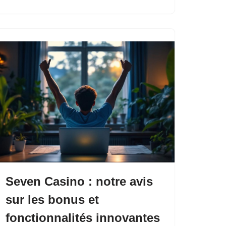
Seven Casino : notre avis
sur les bonus et
fonctionnalités innovantes