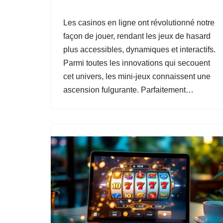
Les casinos en ligne ont révolutionné notre
façon de jouer, rendant les jeux de hasard
plus accessibles, dynamiques et interactifs.
Parmi toutes les innovations qui secouent
cet univers, les mini-jeux connaissent une
ascension fulgurante. Parfaitement…