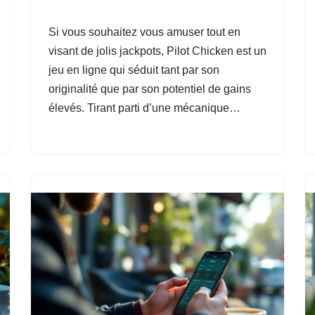
Si vous souhaitez vous amuser tout en
visant de jolis jackpots, Pilot Chicken est un
jeu en ligne qui séduit tant par son
originalité que par son potentiel de gains
élevés. Tirant parti d’une mécanique…